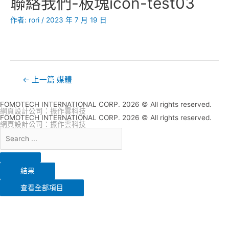
聯絡我們-板塊icon-test03
導
作者:
rori
/
2023 年 7 月 19 日
覽
←
上一篇 媒體
FOMOTECH INTERNATIONAL CORP. 2026 © All rights reserved.
網頁設計公司
：振作雲科技
FOMOTECH INTERNATIONAL CORP. 2026 © All rights reserved.
網頁設計公司
：振作雲科技
結果
查看全部項目