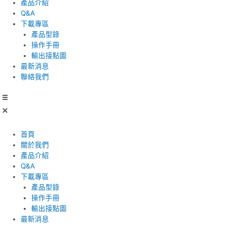
產品介紹
Q&A
下載專區
產品型錄
操作手冊
輸出接點圖
最新消息
聯絡我們
首頁
關於我們
產品介紹
Q&A
下載專區
產品型錄
操作手冊
輸出接點圖
最新消息