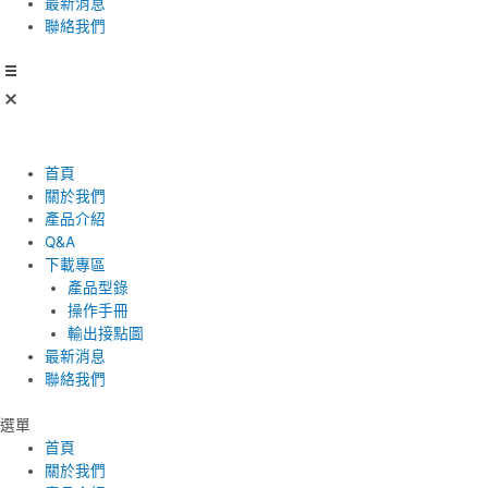
最新消息
聯絡我們
首頁
關於我們
產品介紹
Q&A
下載專區
產品型錄
操作手冊
輸出接點圖
最新消息
聯絡我們
選單
首頁
關於我們