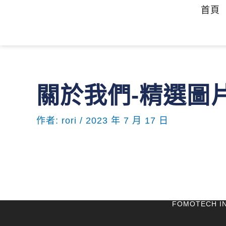
跳
首頁
至
主
要
內
容
關於我們-精選圖片
作者:
rori
/
2023 年 7 月 17 日
FOMOTECH INT