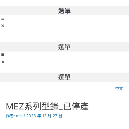
跳
至
選單
主
要
內
容
選單
選單
中文
文
MEZ系列型錄_已停產
章
導
作者:
mis
/
2023 年 12 月 27 日
覽