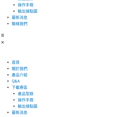
操作手冊
輸出接點圖
最新消息
聯絡我們
首頁
關於我們
產品介紹
Q&A
下載專區
產品型錄
操作手冊
輸出接點圖
最新消息