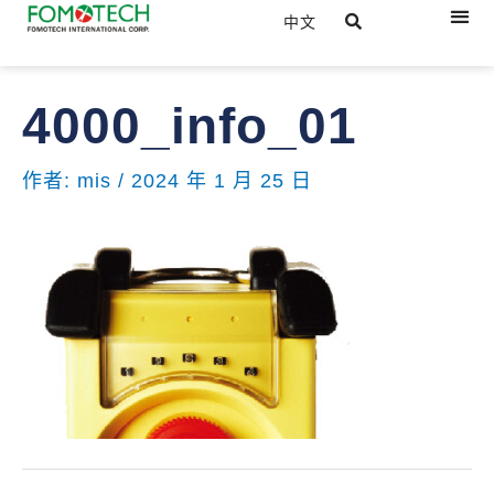
跳
選
中文
關於
產品
下載
最新
聯絡
至
單
主
文
要
4000_info_01
章
內
導
容
覽
作者:
mis
/
2024 年 1 月 25 日