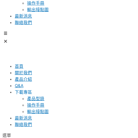
操作手冊
輸出接點圖
最新消息
聯絡我們
首頁
關於我們
產品介紹
Q&A
下載專區
產品型錄
操作手冊
輸出接點圖
最新消息
聯絡我們
選單