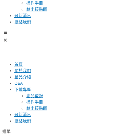
操作手冊
輸出接點圖
最新消息
聯絡我們
首頁
關於我們
產品介紹
Q&A
下載專區
產品型錄
操作手冊
輸出接點圖
最新消息
聯絡我們
選單