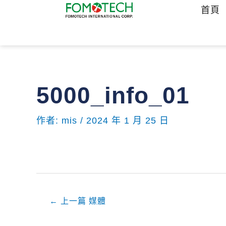
跳
首頁
至
主
要
內
容
5000_info_01
文
章
導
作者:
mis
/
2024 年 1 月 25 日
覽
←
上一篇 媒體