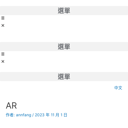
跳
至
選單
主
要
內
容
選單
選單
中文
文
AR
章
導
作者:
annfang
/
2023 年 11 月 1 日
覽