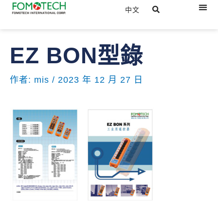
跳
選
中文
關於
產品
下載
最新
聯絡
至
單
主
文
要
EZ BON型錄
章
內
導
容
覽
作者:
mis
/
2023 年 12 月 27 日