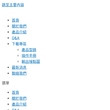
跳至主要內容
首頁
關於我們
產品介紹
Q&A
下載專區
產品型錄
操作手冊
輸出接點圖
最新消息
聯絡我們
選單
首頁
關於我們
產品介紹