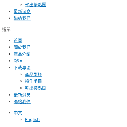
輸出接點圖
最新消息
聯絡我們
選單
首頁
關於我們
產品介紹
Q&A
下載專區
產品型錄
操作手冊
輸出接點圖
最新消息
聯絡我們
中文
English