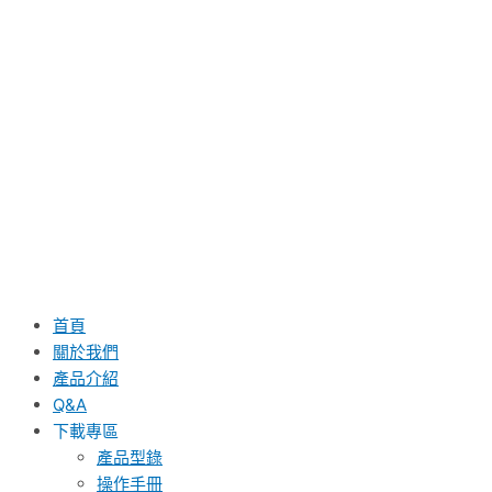
首頁
關於我們
產品介紹
Q&A
下載專區
產品型錄
操作手冊