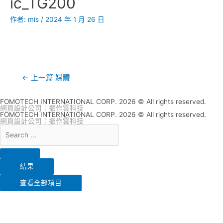
ic_TG200
導
作者:
mis
/
2024 年 1 月 26 日
覽
←
上一篇 媒體
FOMOTECH INTERNATIONAL CORP. 2026 © All rights reserved.
網頁設計公司
：振作雲科技
FOMOTECH INTERNATIONAL CORP. 2026 © All rights reserved.
網頁設計公司
：振作雲科技
結果
查看全部項目