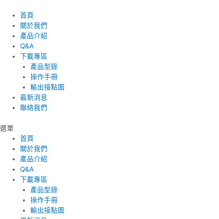
跳
至
首頁
主
關於我們
要
產品介紹
內
Q&A
容
下載專區
產品型錄
操作手冊
輸出接點圖
最新消息
聯絡我們
選單
首頁
關於我們
產品介紹
Q&A
下載專區
產品型錄
操作手冊
輸出接點圖