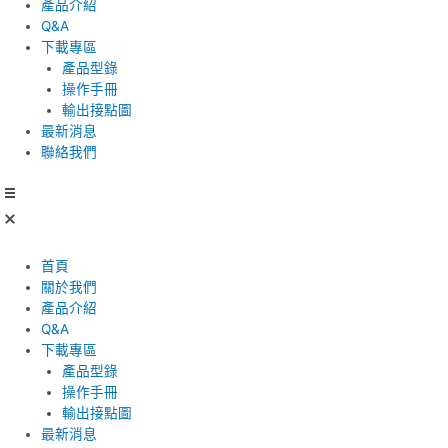
產品介紹
Q&A
下載專區
產品型錄
操作手冊
輸出接點圖
最新消息
聯絡我們
首頁
關於我們
產品介紹
Q&A
下載專區
產品型錄
操作手冊
輸出接點圖
最新消息