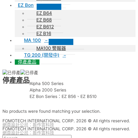
EZ Bon
EZ B64
EZ B68
EZ B612
EZ B16
MA 100
–
MA100 警報器
TG 200 (開發中)
–
停產產品
停產產品
Alpha 500 Series
Alpha 2000 Series
EZ Bon Series：EZ B56、EZ B510
No products were found matching your selection.
FOMOTECH INTERNATIONAL CORP. 2026 © All rights reserved.
網頁設計公司
：振作雲科技
FOMOTECH INTERNATIONAL CORP. 2026 © All rights reserved.
網頁設計公司
：振作雲科技