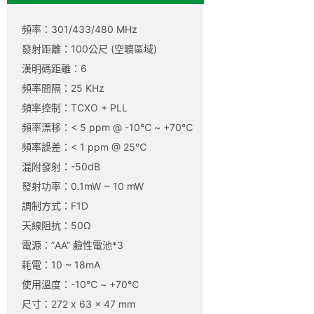
頻率：301/433/480 MHz
發射距離：100公尺 (空曠區域)
漢明碼距離：6
頻率間隔：25 KHz
頻率控制：TCXO + PLL
頻率漂移：< 5 ppm @ -10℃ ~ +70℃
頻率誤差：< 1 ppm @ 25℃
混附發射：-50dB
發射功率：0.1mW ~ 10 mW
調制方式：F1D
天線阻抗：50Ω
電源：”AA” 鹼性電池*3
耗電：10 ~ 18mA
使用溫度：-10℃ ~ +70℃
尺寸：272 x 63 x 47 mm