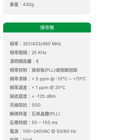
重量：430g
接收機
頻率：301/433/480 MHz
頻率間隔：25 KHz
漢明碼距離：6
頻率控制：接收板(PLL)或相鎖迴路
頻率漂移：< 5 ppm @ -10℃ ~ +70℃
頻率誤差：< 1 ppm @ 25℃
接收感度：< -125 dBm
天線阻抗：50Ω
解碼時基：石英晶體(PLL)
反應時間：50 ~ 150 ms
電源：100~240VAC @ 50/60 Hz
耗電：11VA