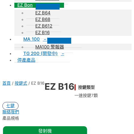
EZ Bon
EZ B64
EZ B68
EZ B612
EZ B16
MA 100
–
MA100 警報器
TG 200 (開發中)
–
停產產品
首頁
/
按鍵式
/ EZ B16
EZ B16
按鍵類型
一速按鍵7顆
七鍵
聯絡我們
產品規格
發射機