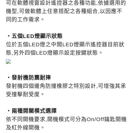
可在軟體視窗設計遙控器之各種功能,依據選用的
機型,可做軟體上任意搭配之各種組合,以因應不
同的工作需求。
・五個LED燈顯示狀態
位於五個LED燈之中間LED燈顯示遙控器目前狀
態,另外四個LED燈顯示設定按鍵狀態。
・發射機防震耐摔
發射機四個邊角防撞橡膠之特別設計,可增強其承
受撞擊耐受度。
・兩種開關模式選擇
依不同開機要求,開機模式可分為On/Off鑰匙開機
及紅外線開機。