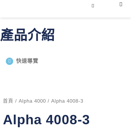
跳
選
中文
關於
產品
下載
最新
聯絡
至
單
主
要
產品介紹
內
容
快速導覽
首頁
/
Alpha 4000
/ Alpha 4008-3
Alpha 4008-3