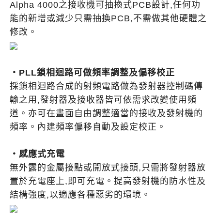
Alpha 4000之接收機可抽換式PCB設計,任何功
能的新增或減少只需抽換PCB,不需做其他硬體之
修改。
・PLL鎖相迴路可做頻率調整及偏移校正
採鎖相迴路合成的射頻電路做為發射器控制碼傳
輸之用,發射器及接收器皆可依需求改變使用頻
道。亦可在畫面自由調整適當的接收及發射機的
頻率。內建頻率偏移自動及設定校正。
・感應式充電
無外露的金屬接點或開放式接頭,只需將發射器放
置於充電座上,即可充電。提高發射機的防水性及
結構強度,以適應各種惡劣的環境。