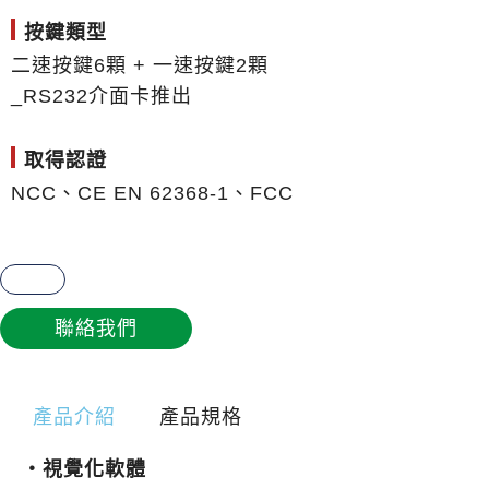
按鍵類型
二速按鍵6顆 + 一速按鍵2顆
_RS232介面卡推出
取得認證
NCC、CE EN 62368-1、FCC
八鍵
聯絡我們
產品介紹
產品規格
・視覺化軟體